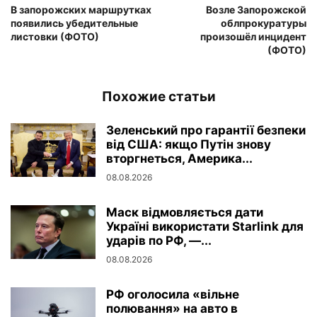
В запорожских маршрутках
Возле Запорожской
появились убедительные
облпрокуратуры
листовки (ФОТО)
произошёл инцидент
(ФОТО)
Похожие статьи
Зеленський про гарантії безпеки
від США: якщо Путін знову
вторгнеться, Америка...
08.08.2026
Маск відмовляється дати
Україні використати Starlink для
ударів по РФ, —...
08.08.2026
РФ оголосила «вільне
полювання» на авто в