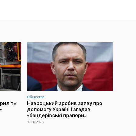
Общество
приліт»
Навроцький зробив заяву про
»
допомогу Україні і згадав
«бандерівські прапори»
07.08.2026