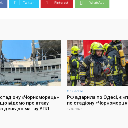
ok
Twitter
Pinterest
WhatsApp
Общество
 стадіону «Чорноморець»
РФ вдарила по Одесі, є «
 що відомо про атаку
по стадіону «Чорноморця
за день до матчу УПЛ
07.08.2026