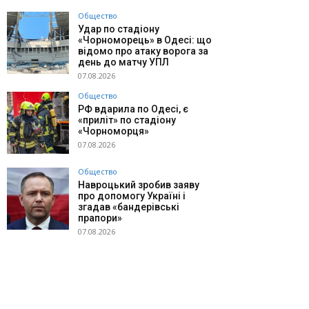
Общество
Удар по стадіону
«Чорноморець» в Одесі: що
відомо про атаку ворога за
день до матчу УПЛ
07.08.2026
Общество
РФ вдарила по Одесі, є
«приліт» по стадіону
«Чорноморця»
07.08.2026
Общество
Навроцький зробив заяву
про допомогу Україні і
згадав «бандерівські
прапори»
07.08.2026