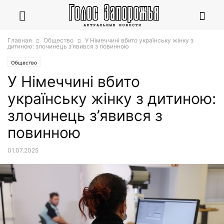
Главная
Общество
У Німеччині вбито українську жінку з
дитиною: злочинець з’явився з повинною
Общество
У Німеччині вбито
українську жінку з дитиною:
злочинець з’явився з
повинною
01.07.2025