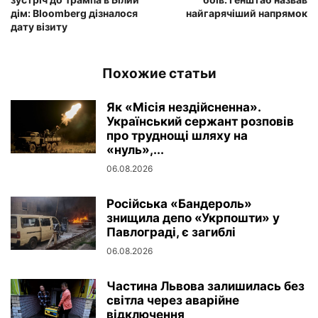
дім: Bloomberg дізналося
найгарячіший напрямок
дату візиту
Похожие статьи
Як «Місія нездійсненна».
Український сержант розповів
про труднощі шляху на
«нуль»,...
06.08.2026
Російська «Бандероль»
знищила депо «Укрпошти» у
Павлограді, є загиблі
06.08.2026
Частина Львова залишилась без
світла через аварійне
відключення