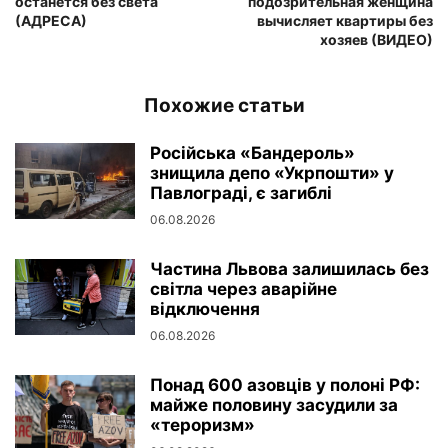
останется без света
подозрительная женщина
(АДРЕСА)
вычисляет квартиры без
хозяев (ВИДЕО)
Похожие статьи
Російська «Бандероль»
знищила депо «Укрпошти» у
Павлограді, є загиблі
06.08.2026
Частина Львова залишилась без
світла через аварійне
відключення
06.08.2026
Понад 600 азовців у полоні РФ:
майже половину засудили за
«тероризм»