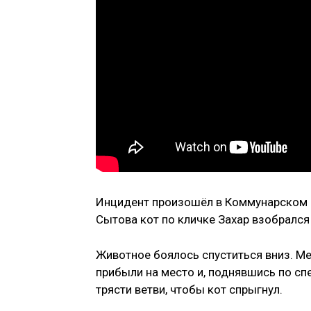
Инцидент произошёл в Коммунарском р
Сытова кот по кличке Захар взобрался
Животное боялось спуститься вниз. М
прибыли на место и, поднявшись по сп
трясти ветви, чтобы кот спрыгнул.