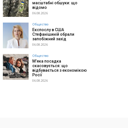
масштабні обшуки: що
відомо
06.08.2026
Общество
Експослу в США
Стефанішиній обрали
запобіжний захід
06.08.2026
Общество
М’яка посадка
скасовується: що
відбувається з економікою
Росії
06.08.2026