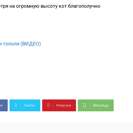
тря на огромную высоту кот благополучно
ok
Twitter
Pinterest
WhatsApp