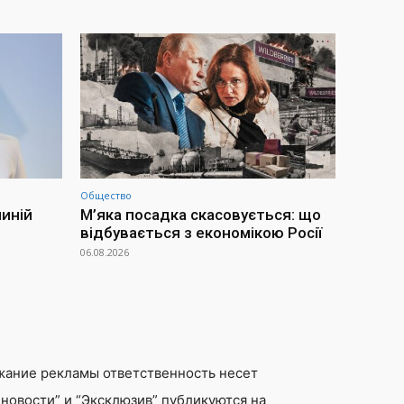
Общество
иній
М’яка посадка скасовується: що
відбувається з економікою Росії
06.08.2026
жание рекламы ответственность несет
новости” и “Эксклюзив” публикуются на