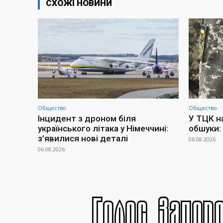
СХОЖІ НОВИНИ
Общество
Общество
Інцидент з дроном біля
У ТЦК н
українського літака у Німеччині:
обшуки:
з’явилися нові деталі
06.08.2026
06.08.2026