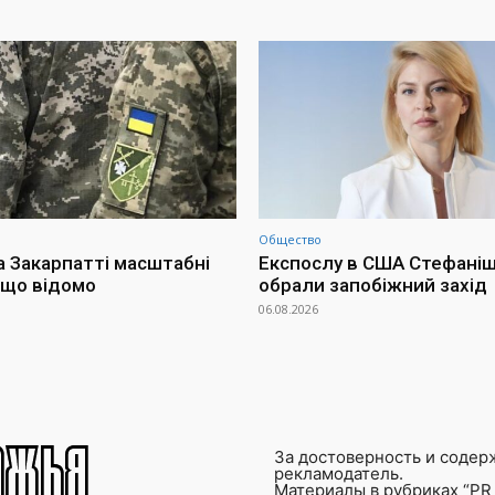
Общество
а Закарпатті масштабні
Експослу в США Стефаніш
 що відомо
обрали запобіжний захід
06.08.2026
За достоверность и содер
рекламодатель.
Материалы в рубриках “PR 