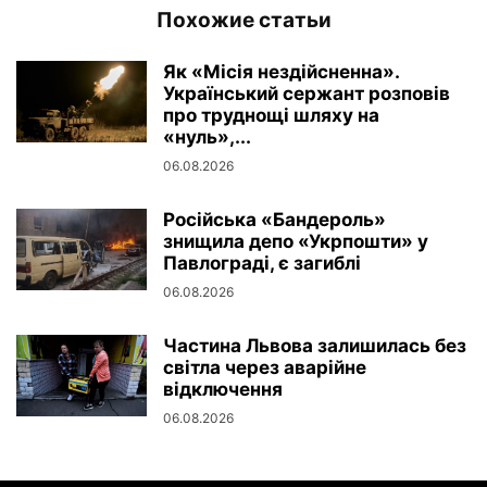
Похожие статьи
Як «Місія нездійсненна».
Український сержант розповів
про труднощі шляху на
«нуль»,...
06.08.2026
Російська «Бандероль»
знищила депо «Укрпошти» у
Павлограді, є загиблі
06.08.2026
Частина Львова залишилась без
світла через аварійне
відключення
06.08.2026