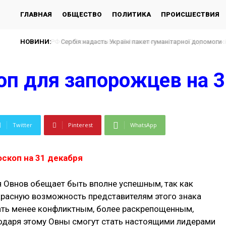
ГЛАВНАЯ
ОБЩЕСТВО
ПОЛИТИКА
ПРОИСШЕСТВИЯ
НОВИНИ:
Сербія надасть Україні пакет гуманітарної допомоги
оп для запорожцев на 3
Twitter
Pinterest
WhatsApp
оскоп на 31 декабря
я Овнов обещает быть вполне успешным, так как
расную возможность представителям этого знака
тать менее конфликтным, более раскрепощенным,
годаря этому Овны смогут стать настоящими лидерами