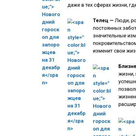
даже в тех сферах жизни, г
Телец —
Люди, ро
постоянных забот 
значительные изм
покровительством
изменит свои жиз
Близн
жизни,
успешн
позвол
жизнен
расшир