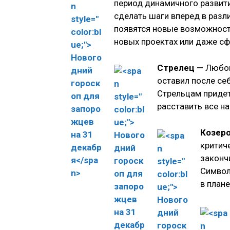
период динамичного развити
сделать шаги вперед в разли
появятся новые возможности
новых проектах или даже сф
Стрелец —
Любов
оставил после се
Стрельцам придет
расставить все на
Козер
критич
законч
Символи
в план