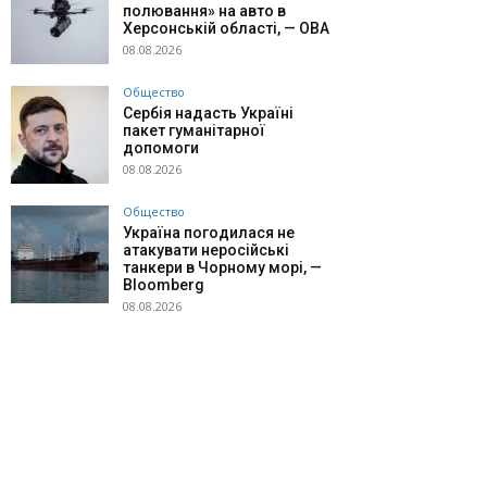
полювання» на авто в
Херсонській області, — ОВА
08.08.2026
Общество
Сербія надасть Україні
пакет гуманітарної
допомоги
08.08.2026
Общество
Україна погодилася не
атакувати неросійські
танкери в Чорному морі, —
Bloomberg
08.08.2026