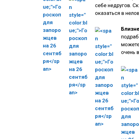
себе недругов. С
оказаться в нело
Близн
подраб
можете
очень 