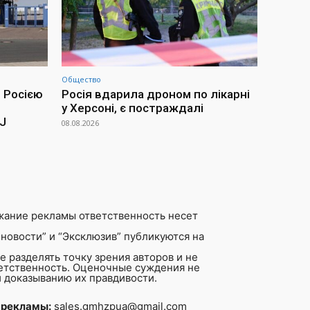
Общество
 Росією
Росія вдарила дроном по лікарні
у Херсоні, є постраждалі
SJ
08.08.2026
жание рекламы ответственность несет
новости” и “Эксклюзив” публикуются на
 разделять точку зрения авторов и не
ветственность. Оценочные суждения не
 доказыванию их правдивости.
 рекламы:
sales.gmhzpua@gmail.com