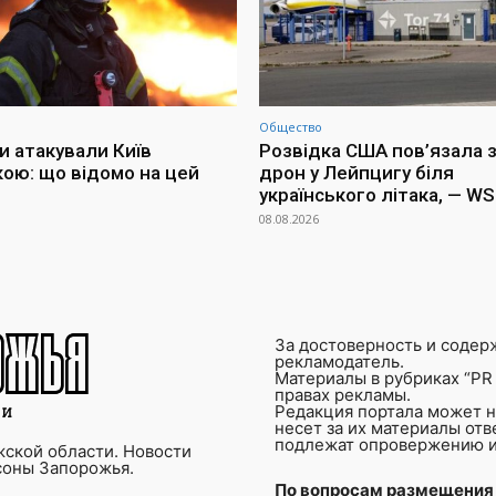
Общество
и атакували Київ
Розвідка США пов’язала з
кою: що відомо на цей
дрон у Лейпцигу біля
українського літака, — W
08.08.2026
За достоверность и содер
рекламодатель.
Материалы в рубриках “PR 
правах рекламы.
Редакция портала может не
несет за их материалы от
подлежат опровержению и
ской области. Новости
соны Запорожья.
По вопросам размещения