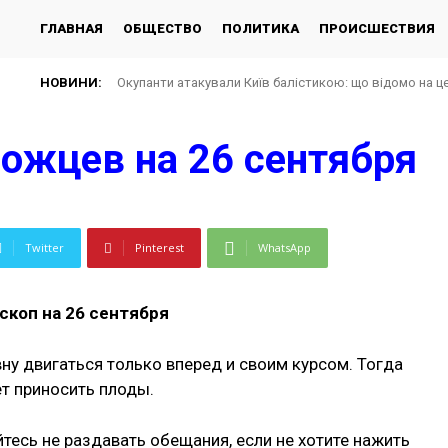
ГЛАВНАЯ
ОБЩЕСТВО
ПОЛИТИКА
ПРОИСШЕСТВИЯ
НОВИНИ:
Окупанти атакували Київ балістикою: що відомо на цей 
Розвідка США пов’язала з Росією дрон у Лейпцигу біл
рожцев на 26 сентября
Twitter
Pinterest
WhatsApp
скоп на 26 сентября
у двигаться только вперед и своим курсом. Тогда
ет приносить плоды.
тесь не раздавать обещания, если не хотите нажить