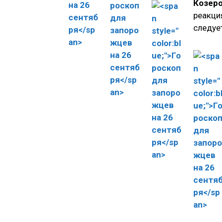
Козер
реакция
следуе