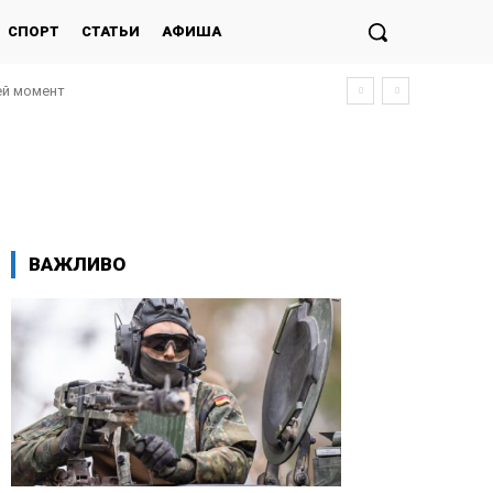
СПОРТ
СТАТЬИ
АФИША
момент
я українського літака, — WSJ
ВАЖЛИВО