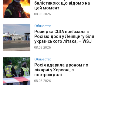
балістикою: що відомо на
цей момент
08.08.2026
Общество
Розвідка США пов’язала з
Росією дрон у Лейпцигу біля
українського літака, — WSJ
08.08.2026
Общество
Росія вдарила дроном по
лікарні у Херсоні, є
постраждалі
08.08.2026