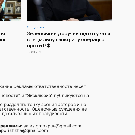
Общество
ня
Зеленський доручив підготувати
ні
спеціальну санкційну операцію
проти РФ
07.08.2026
жание рекламы ответственность несет
новости” и “Эксклюзив” публикуются на
 разделять точку зрения авторов и не
ветственность. Оценочные суждения не
 доказыванию их правдивости.
 рекламы:
sales.gmhzpua@gmail.com
aporizhzha@gmail.com