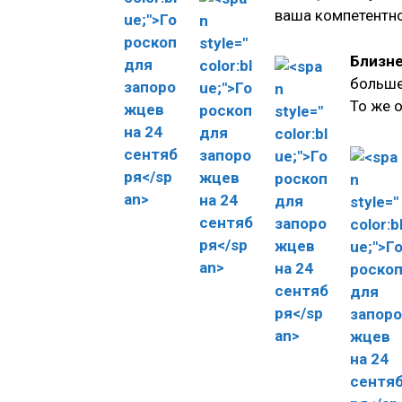
ваша компетентно
Близн
больше
То же 