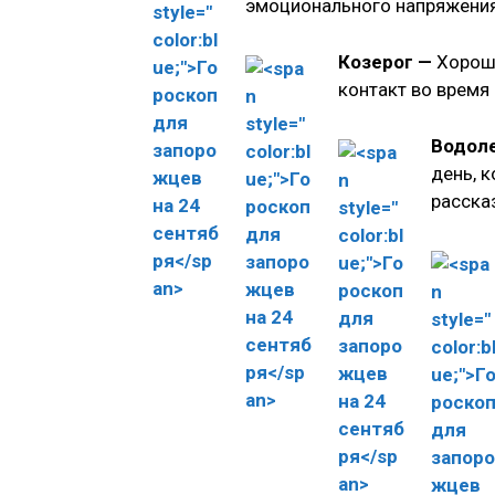
эмоционального напряжения 
Козерог —
Хороши
контакт во время
Водол
день, 
расска