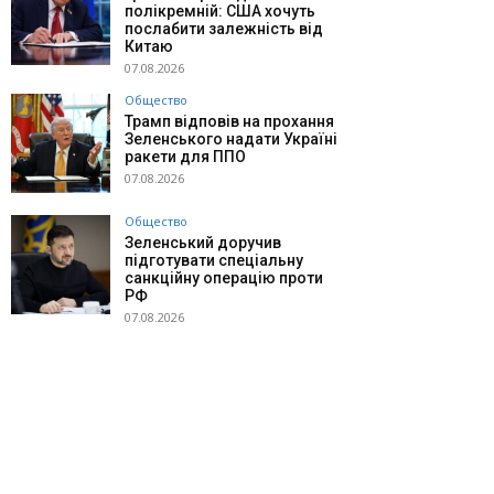
полікремній: США хочуть
послабити залежність від
Китаю
07.08.2026
Общество
Трамп відповів на прохання
Зеленського надати Україні
ракети для ППО
07.08.2026
Общество
Зеленський доручив
підготувати спеціальну
санкційну операцію проти
РФ
07.08.2026