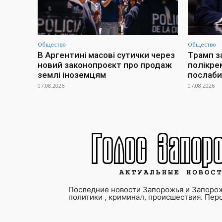
Общество
Общество
В Аргентині масові сутички через
Трамп з
новий законопроєкт про продаж
полікре
землі іноземцям
послаби
07.08.2026
07.08.2026
Последние новости Запорожья и Запорож
политики , криминал, происшествия. Пер