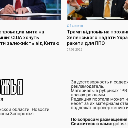
Общество
апровадив мита на
Трамп відповів на прохан
мній: США хочуть
Зеленського надати Украї
ти залежність від Китаю
ракети для ППО
07.08.2026
За достоверность и содер
рекламодатель.
Материалы в рубриках “PR 
правах рекламы.
Редакция портала может не
несет за их материалы от
подлежат опровержению и
ской области. Новости
соны Запорожья.
По вопросам размещения
Свяжитесь с нами:
golosz