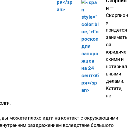
Скорпио
н —
Скорпион
у
придется
занимать
ся
юридиче
скими и
нотариал
ьными
делами.
Кстати,
не
олги.
 вы можете плохо идти на контакт с окружающими
 внутренним раздражением вследствие большого