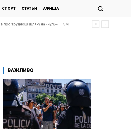
СПОРТ
СТАТЬИ
АФИША
ів про труднощі шляху на «нуль», — ЗМІ
ВАЖЛИВО