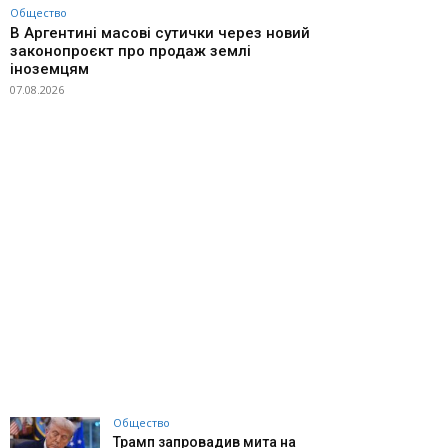
Общество
В Аргентині масові сутички через новий
законопроєкт про продаж землі
іноземцям
07.08.2026
Общество
Трамп запровадив мита на