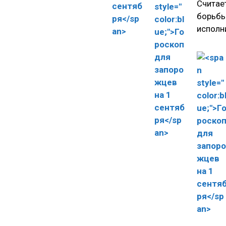
Считает
борьбы
исполн