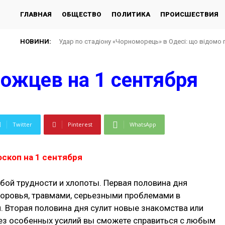
ГЛАВНАЯ
ОБЩЕСТВО
ПОЛИТИКА
ПРОИСШЕСТВИЯ
НОВИНИ:
РФ вдарила по Одесі, є «приліт» по стадіону «Чорно
рожцев на 1 сентября
Twitter
Pinterest
WhatsApp
оскоп на 1 сентября
обой трудности и хлопоты. Первая половина дня
доровья, травмами, серьезными проблемами в
 Вторая половина дня сулит новые знакомства или
Без особенных усилий вы сможете справиться с любым