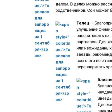
делом. В делах можно рассч
родственников. Сон может б
Телец —
Благопри
улучшение финанс
рассчитывать на 
партнеров. Для ж
или неожиданных
звезды рекоменду
всего это негатив
перенапрягать зр
Близн
Близне
неудач
Звезды
Для же
знаком