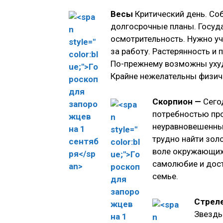
Весы
Критический день. Со
долгосрочные планы. Госу
осмотрительность. Нужно у
за работу. Растерянность и
По-прежнему возможны ухуд
Крайне нежелательны физиче
Скорпион —
Сего
потребностью про
неуравновешенным
трудно найти зол
воле окружающих 
самолюбие и дост
семье.
Стрел
Звезды