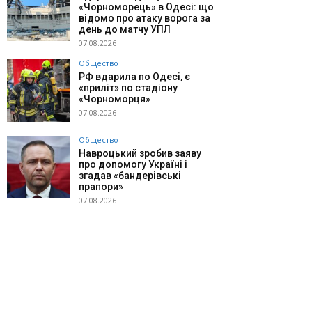
«Чорноморець» в Одесі: що
відомо про атаку ворога за
день до матчу УПЛ
07.08.2026
Общество
РФ вдарила по Одесі, є
«приліт» по стадіону
«Чорноморця»
07.08.2026
Общество
Навроцький зробив заяву
про допомогу Україні і
згадав «бандерівські
прапори»
07.08.2026