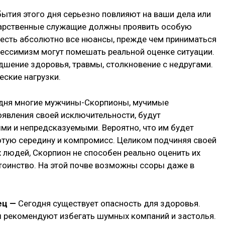
бытия этого дня серьезно повлияют на ваши дела или
дарственные служащие должны проявить особую
честь абсолютно все нюансы, прежде чем приниматься
 пессимизм могут помешать реальной оценке ситуации.
шение здоровья, травмы, столкновение с недругами.
ские нагрузки.
дня многие мужчины-Скорпионы, мучимые
явления своей исключительности, будут
и и непредсказуемыми. Вероятно, что им будет
отую середину и компромисс. Целиком подчиняя своей
людей, Скорпион не способен реально оценить их
оинство. На этой почве возможны ссоры даже в
ец —
Сегодня существует опасность для здоровья.
 рекомендуют избегать шумных компаний и застолья.