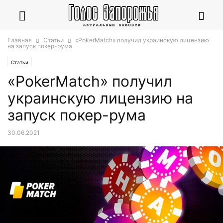
Главная
Статьи
«PokerMatch» получил украинскую лицензию
на запуск покер-рума
Статьи
«PokerMatch» получил
украинскую лицензию на
запуск покер-рума
30.06.2021