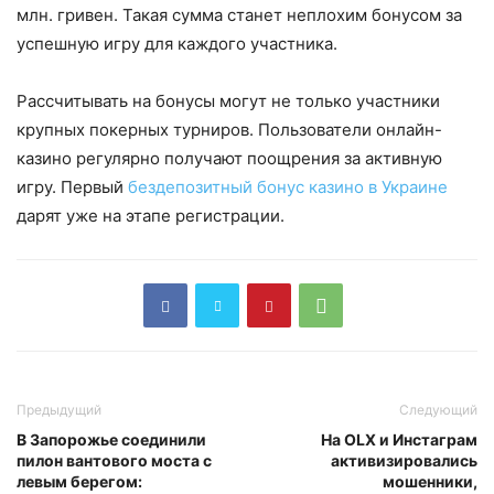
млн. гривен. Такая сумма станет неплохим бонусом за
успешную игру для каждого участника.
Рассчитывать на бонусы могут не только участники
крупных покерных турниров. Пользователи онлайн-
казино регулярно получают поощрения за активную
игру. Первый
бездепозитный бонус казино в Украине
дарят уже на этапе регистрации.
Предыдущий
Следующий
В Запорожье соединили
На OLX и Инстаграм
пилон вантового моста с
активизировались
левым берегом:
мошенники,