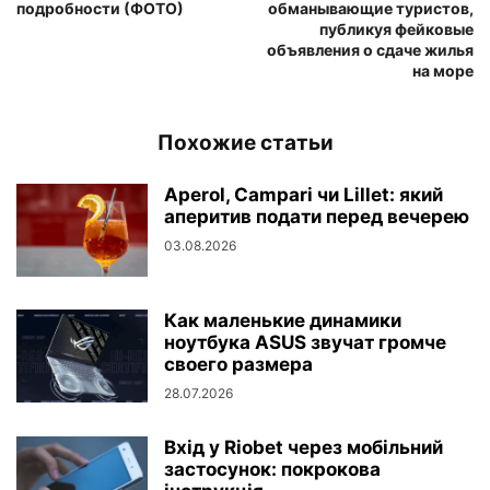
подробности (ФОТО)
обманывающие туристов,
публикуя фейковые
объявления о сдаче жилья
на море
Похожие статьи
Aperol, Campari чи Lillet: який
аперитив подати перед вечерею
03.08.2026
Как маленькие динамики
ноутбука ASUS звучат громче
своего размера
28.07.2026
Вхід у Riobet через мобільний
застосунок: покрокова