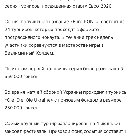
серия турниров, посвященная старту Евро-2020.
Серия, получившая название «Euro PONT», состоит из
24 турниров, которые проходят в формате
прогрессивного нокаута. В течении трех недель
участники соревнуются в мастерстве игры в
Безлимитный Холдем.
По итогам первой половины серии было разыграно 5
556 000 гривен.
Во время матчей сборной Украины проходили турниры
«Оle-Оle-Оle Ukraine» с призовым фондом в размере
250 000 гривен.
Самый крупный турнир запланирован на 4 июля. Он
закроет фестиваль. Призовой фонд события составит 1