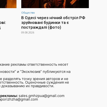
Общество
В Одесі через нічний обстріл РФ
ві:
зруйновані будинки та є
д
постраждалі (фото)
09.08.2026
жание рекламы ответственность несет
новости” и “Эксклюзив” публикуются на
 разделять точку зрения авторов и не
ветственность. Оценочные суждения не
 доказыванию их правдивости.
 рекламы:
sales.gmhzpua@gmail.com
aporizhzha@gmail.com