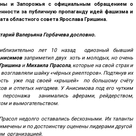
аины и Запорожья с официальным обращением о
енности за публичную пропаганду идей фашизма и
ата областного совета Ярослава Гришина.
арий Валерьяна Горбачева дословно.
Приблизительно лет 10 назад одиозный бывший
Анисимов
заприметил двух хоть и молодых, но очень
 Гришина
и
Михаила Прасола
, которые на свой страх и
возглавляли шайку «чёрных риелторов». Подтянув их
ость уже под своей «крышей» по большому счёту
ов и отпетых негодяев. У Анисимова под его чутким
 персонажа занимались аферами, рейдерством,
ом и вымогательством.
Прасол недолго оставались бесхозными.
Их таланты
римечены и по достоинству оценены лидерами другой
м организацией.