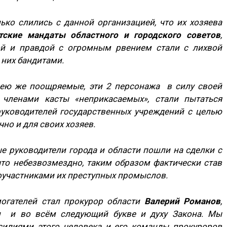
ько слились с данной организацией, что их хозяева
тские мандаты областного и городского советов
,
рой и правдой с огромным рвением стали с лихвой
 них бандитами.
 ею же поощряемые, эти 2 персонажа в силу своей
 членами касты «неприкасаемых», стали пытаться
уководителей государственных учреждений с целью
но и для своих хозяев.
е руководители города и области пошли на сделки с
что небезвозмездно, таким образом фактически став
оучастниками их преступных промыслов.
огателей стал прокурор области
Валерий Романов
,
ши и во всём следующий букве и духу Закона. Мы
силиями этого человека и его команды прокуроров