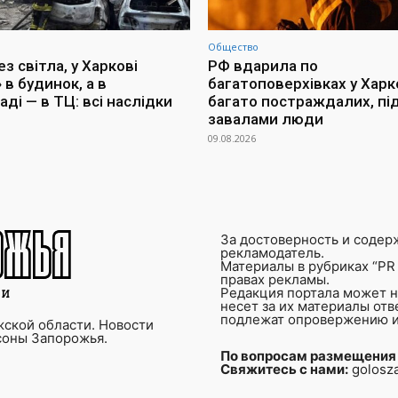
Общество
з світла, у Харкові
РФ вдарила по
 в будинок, а в
багатоповерхівках у Харко
ді — в ТЦ: всі наслідки
багато постраждалих, пі
завалами люди
09.08.2026
За достоверность и содер
рекламодатель.
Материалы в рубриках “PR 
правах рекламы.
Редакция портала может не
несет за их материалы от
подлежат опровержению и
ской области. Новости
соны Запорожья.
По вопросам размещения
Свяжитесь с нами:
golosz