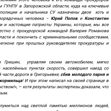
м ГУНПУ в Запорожской области, куда на ключевые
 полиции и начальника СУ назначены двое хоть и
 порядочных человека –
Юрий Попов
и
Константин
 и настоящие патриоты Украины, которые, мы все
естно с прокурорской командой Валерия Романова
ласти и покончить с криминальными сообществами,
егионе при прошлых руководителях прокуратуры и
в Гришин, управляя своим автомобилем, мягко
 населённых пунктах скорость, совершил наезд со
части дороги в Григорьевке,
сбив молодого парня и
 кормильца
! И при этом написал на своей странице в
ством!», — хотя результаты экспертизы доказали, что
вым.
глумиться над светлой памятью миллионов людей,