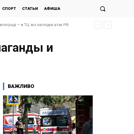
СПОРТ
СТАТЬИ
АФИША
ограді — в ТЦ: всі наслідки атак РФ
 постраждалих, під завалами люди
паганды и
ВАЖЛИВО