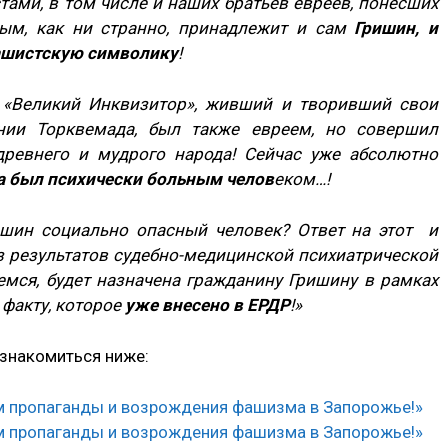
тами, в том числе и наших братьев евреев, понесших
рым, как ни странно, принадлежит и сам
Гришин, и
ашистскую символику
!
 «Великий Инквизитор», живший и творивший свои
нии Торквемада, был также евреем, но совершил
древнего и мудрого народа! Сейчас уже абсолютно
 был психически больным челов
еком…!
ришин социально опасный человек? Ответ на этот и
з результатов судебно-медицинской психиатрической
емся, будет назначена гражданину Гришину в рамках
 факту, которое
уже внесено в ЕРДР
!»
знакомиться ниже: