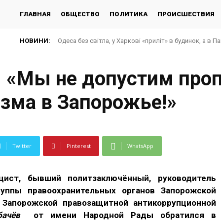
ГЛАВНАЯ
ОБЩЕСТВО
ПОЛИТИКА
ПРОИСШЕСТВИЯ
НОВИНИ:
Одеса без світла, у Харкові «приліт» в будинок, а в Павл
РФ вдарила по багатоповерхівках у Харкові: багато
: «Мы не допустим про
зма в Запорожье!»
Twitter
Pinterest
WhatsApp
цист, бывший политзаключённый, руководитель
уппы правоохранительных органов Запорожской
 Запорожской правозащитной антикоррупционной
бачёв
от имени Народной Рады обратился в