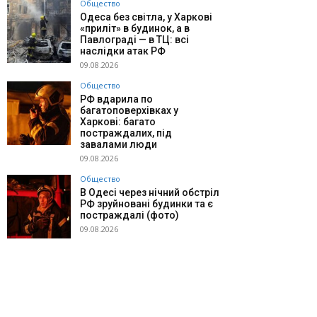
Общество
Одеса без світла, у Харкові
«приліт» в будинок, а в
Павлограді — в ТЦ: всі
наслідки атак РФ
09.08.2026
Общество
РФ вдарила по
багатоповерхівках у
Харкові: багато
постраждалих, під
завалами люди
09.08.2026
Общество
В Одесі через нічний обстріл
РФ зруйновані будинки та є
постраждалі (фото)
09.08.2026