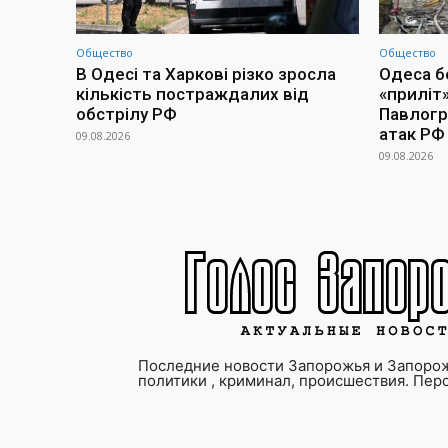
Общество
Общество
В Одесі та Харкові різко зросла
Одеса бе
кількість постраждалих від
«приліт»
обстрілу РФ
Павлогра
атак РФ
09.08.2026
09.08.2026
Последние новости Запорожья и Запорож
политики , криминал, происшествия. Пер