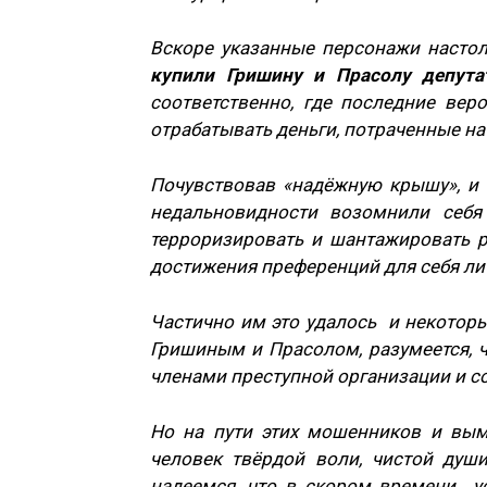
Вскоре указанные персонажи настол
купили Гришину и Прасолу депута
соответственно, где последние ве
отрабатывать деньги, потраченные на
Почувствовав «надёжную крышу», и
недальновидности возомнили себя
терроризировать и шантажировать р
достижения преференций для себя лич
Частично им это удалось и некоторы
Гришиным и Прасолом, разумеется, 
членами преступной организации и с
Но на пути этих мошенников и вым
человек твёрдой воли, чистой ду
надеемся, что в скором времени у