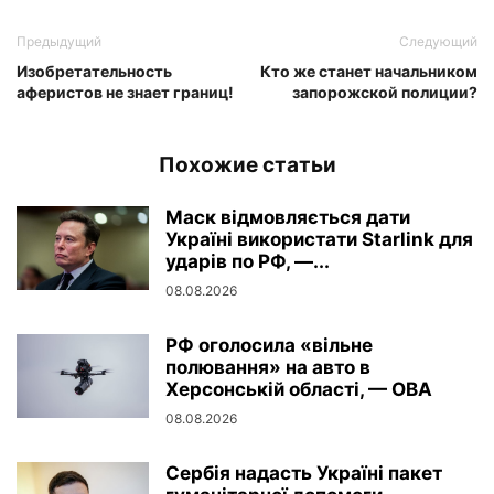
Предыдущий
Следующий
Изобретательность
Кто же станет начальником
аферистов не знает границ!
запорожской полиции?
Похожие статьи
Маск відмовляється дати
Україні використати Starlink для
ударів по РФ, —...
08.08.2026
РФ оголосила «вільне
полювання» на авто в
Херсонській області, — ОВА
08.08.2026
Сербія надасть Україні пакет