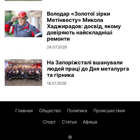
Володар «Золотої зірки
Метінвесту» Микола
Хаджирадов: досвід, якому
довіряють найскладніші
ремонти
24.07.2026
На Запоріжсталі вшанували
людей праці до Дня металурга
та гірника
18.07.2026
Главная
Общество
Политика
Происшествия
Спорт
Статьи
Афиша
©