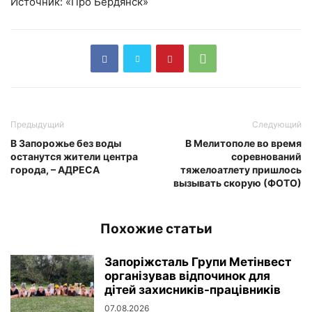
Источник: «Про Бердянск»
Предыдущий
Следующий
В Запорожье без воды
В Мелитополе во время
останутся жители центра
соревнований
города, – АДРЕСА
тяжелоатлету пришлось
вызывать скорую (ФОТО)
Похожие статьи
Запоріжсталь Групи Метінвест
організував відпочинок для
дітей захисників-працівників
07.08.2026