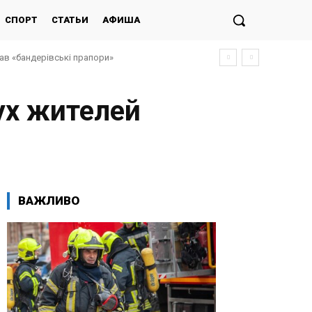
СПОРТ
СТАТЬИ
АФИША
ав «бандерівські прапори»
инок для дітей захисників-працівників
ух жителей
ВАЖЛИВО