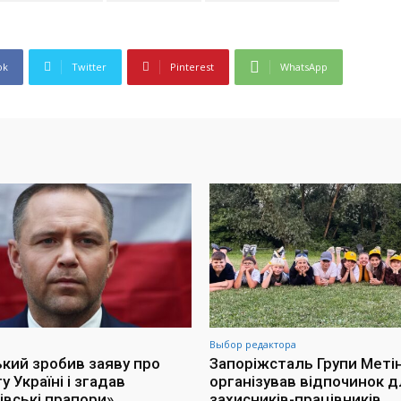
ok
Twitter
Pinterest
WhatsApp
Выбор редактора
кий зробив заяву про
Запоріжсталь Групи Меті
 Україні і згадав
організував відпочинок д
івські прапори»
захисників-працівників