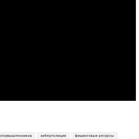
злоумышленников
киберполиция
фишинговые ресурсы