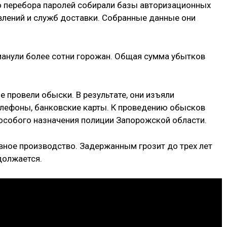
 перебора паролей собирали базы авторизационных
лений и служб доставки. Собранные данные они
анули более сотни горожан. Общая сумма убытков
 провели обыски. В результате, они изъяли
лефоны, банковские карты. К проведению обысков
особого назначения полиции Запорожской области.
вное производство. Задержанным грозит до трех лет
должается.