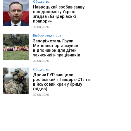
Общество
Навроцький зробив заяву
про допомогу Україні і
згадав «бандерівські
прапори»
07.08.2026
Выбор редактора
Запоріжсталь Групи
Метінвест організував
відпочинок для дітей
захисників-працівників
07.08.2026
Общество
Дрони ГУР знищили
російський «Панцирь-С1» та
військовий кран у Криму
(відео)
07.08.2026