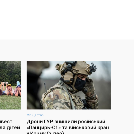
Общество
нвест
Дрони ГУР знищили російський
ля дітей
«Панцирь-С1» та військовий кран
у Криму (відео)