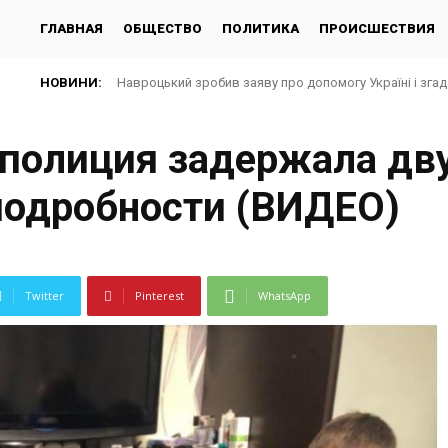
ГЛАВНАЯ
ОБЩЕСТВО
ПОЛИТИКА
ПРОИСШЕСТВИЯ
НОВИНИ:
Навроцький зробив заяву про допомогу Україні і згад
Запоріжсталь Групи Метінвест організував відпоч
полиция задержала дв
 подробности (ВИДЕО)
Twitter
Pinterest
WhatsApp