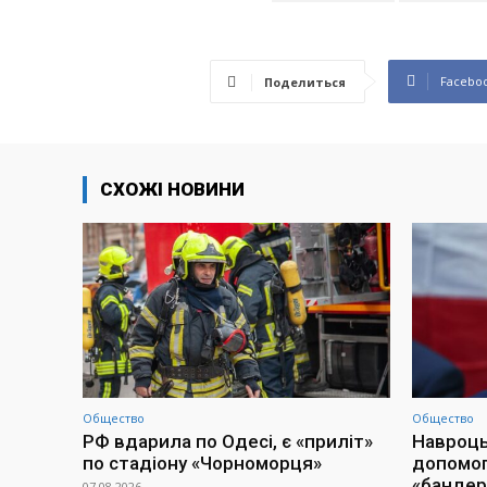
Facebo
Поделиться
СХОЖІ НОВИНИ
Общество
Общество
РФ вдарила по Одесі, є «приліт»
Навроць
по стадіону «Чорноморця»
допомогу
«бандер
07.08.2026