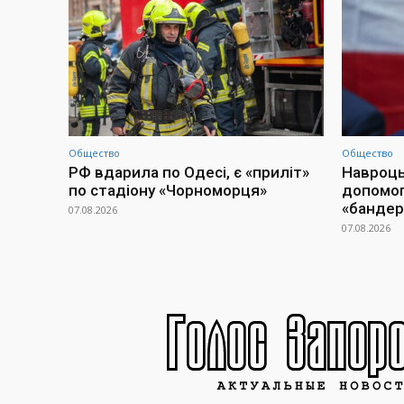
Общество
Общество
РФ вдарила по Одесі, є «приліт»
Навроць
по стадіону «Чорноморця»
допомогу
«бандер
07.08.2026
07.08.2026