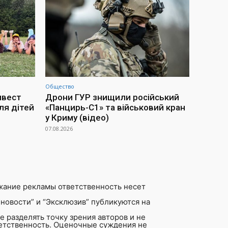
Общество
нвест
Дрони ГУР знищили російський
ля дітей
«Панцирь-С1» та військовий кран
у Криму (відео)
07.08.2026
жание рекламы ответственность несет
новости” и “Эксклюзив” публикуются на
 разделять точку зрения авторов и не
ветственность. Оценочные суждения не