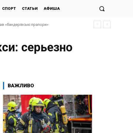
СПОРТ
СТАТЬИ
АФИША
ав «бандерівські прапори»
инок для дітей захисників-працівників
си: серьезно
ВАЖЛИВО