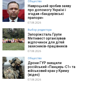
Общество
Навроцький зробив заяву
про допомогу Україні і
згадав «бандерівські
прапори»
07.08.2026
Выбор редактора
Запоріжсталь Групи
Метінвест організував
відпочинок для дітей
захисників-працівників
07.08.2026
Общество
Дрони ГУР знищили
російський «Панцирь-С1» та
військовий кран у Криму
(відео)
07.08.2026