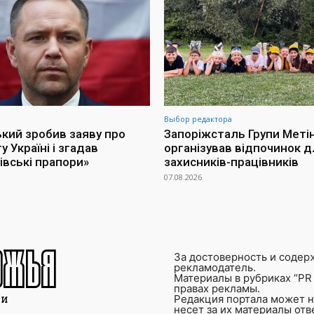
Выбор редактора
кий зробив заяву про
Запоріжсталь Групи Меті
 Україні і згадав
організував відпочинок д
івські прапори»
захисників-працівників
07.08.2026
За достоверность и содер
рекламодатель.
Материалы в рубриках “PR 
правах рекламы.
Редакция портала может не
несет за их материалы от