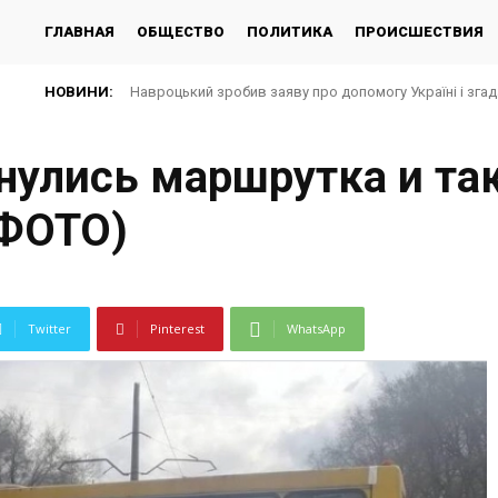
ГЛАВНАЯ
ОБЩЕСТВО
ПОЛИТИКА
ПРОИСШЕСТВИЯ
НОВИНИ:
Навроцький зробив заяву про допомогу Україні і згад
Запоріжсталь Групи Метінвест організував відпоч
нулись маршрутка и так
(ФОТО)
Twitter
Pinterest
WhatsApp