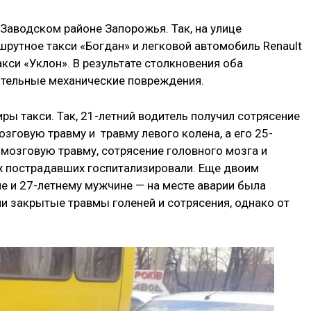
 Заводском районе Запорожья. Так, на улице
рутное такси «Богдан» и легковой автомобиль Renault
кси «Уклон». В результате столкновения оба
ительные механические повреждения.
ры такси. Так, 21-летний водитель получил сотрясение
зговую травму и травму левого колена, а его 25-
мозговую травму, сотрясение головного мозга и
х пострадавших госпитализировали. Еще двоим
е и 27-летнему мужчине — на месте аварии была
и закрытые травмы голеней и сотрясения, однако от