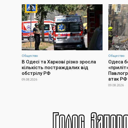
Общество
Общество
В Одесі та Харкові різко зросла
Одеса бе
кількість постраждалих від
«приліт»
обстрілу РФ
Павлогра
атак РФ
09.08.2026
09.08.2026