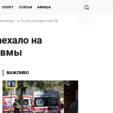
СПОРТ
СТАТЬИ
АФИША
авлограді — в ТЦ: всі наслідки атак РФ
аехало на
авмы
ВАЖЛИВО