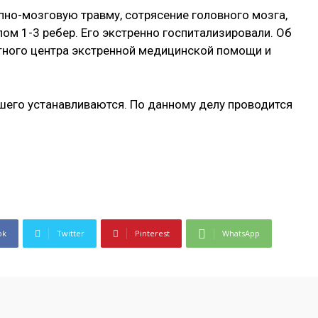
но-мозговую травму, сотрясение головного мозга,
лом 1-3 ребер. Его экстренно госпитализировали. Об
тного центра экстренной медицинской помощи и
его устанавливаются. По данному делу проводится
ok
Twitter
Pinterest
WhatsApp