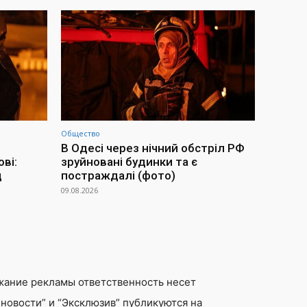
Общество
В Одесі через нічний обстріл РФ
ві:
зруйновані будинки та є
д
постраждалі (фото)
09.08.2026
жание рекламы ответственность несет
новости” и “Эксклюзив” публикуются на