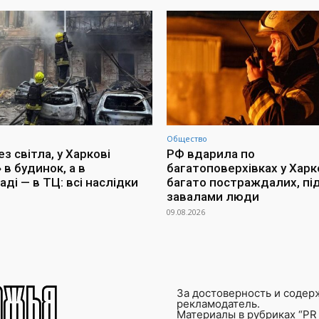
Общество
з світла, у Харкові
РФ вдарила по
 в будинок, а в
багатоповерхівках у Харко
ді — в ТЦ: всі наслідки
багато постраждалих, пі
завалами люди
09.08.2026
За достоверность и содер
рекламодатель.
Материалы в рубриках “PR 