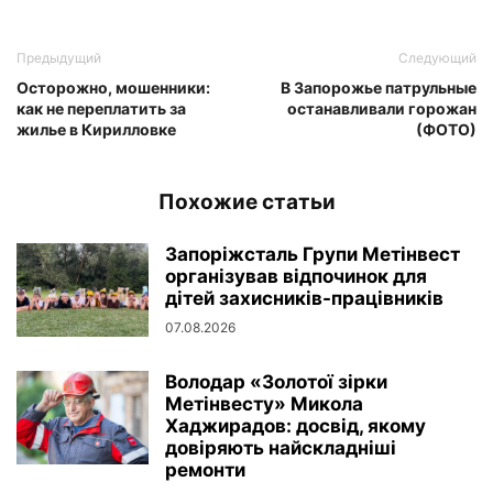
Предыдущий
Следующий
Осторожно, мошенники:
В Запорожье патрульные
как не переплатить за
останавливали горожан
жилье в Кирилловке
(ФОТО)
Похожие статьи
Запоріжсталь Групи Метінвест
організував відпочинок для
дітей захисників-працівників
07.08.2026
Володар «Золотої зірки
Метінвесту» Микола
Хаджирадов: досвід, якому
довіряють найскладніші
ремонти