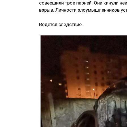
совершили трое парней. Они кинули не
взрыв. Личности злоумышленников ус
Ведется следствие.