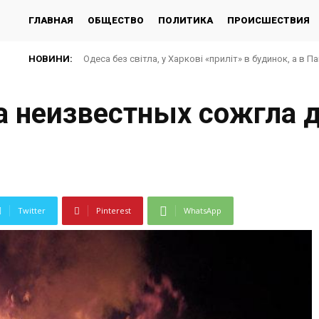
ГЛАВНАЯ
ОБЩЕСТВО
ПОЛИТИКА
ПРОИСШЕСТВИЯ
НОВИНИ:
Одеса без світла, у Харкові «приліт» в будинок, а в П
РФ вдарила по багатоповерхівках у Харкові: бага
а неизвестных сожгла 
Twitter
Pinterest
WhatsApp