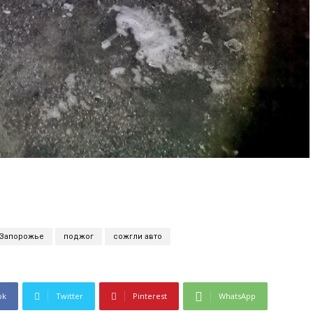
 Запорожье
поджог
сожгли авто
ok
Twitter
Pinterest
WhatsApp