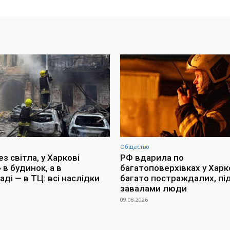
Общество
з світла, у Харкові
РФ вдарила по
 в будинок, а в
багатоповерхівках у Харко
ді — в ТЦ: всі наслідки
багато постраждалих, пі
завалами люди
09.08.2026