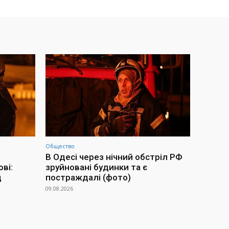
Общество
В Одесі через нічний обстріл РФ
ві:
зруйновані будинки та є
д
постраждалі (фото)
09.08.2026