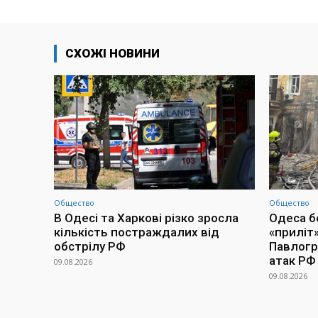
СХОЖІ НОВИНИ
Общество
Общество
В Одесі та Харкові різко зросла
Одеса бе
кількість постраждалих від
«приліт»
обстрілу РФ
Павлогра
атак РФ
09.08.2026
09.08.2026