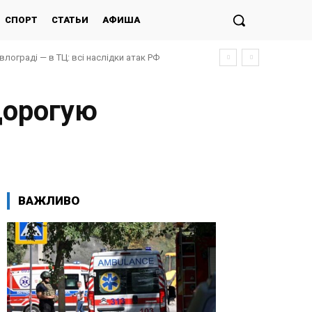
СПОРТ
СТАТЬИ
АФИША
авлограді — в ТЦ: всі наслідки атак РФ
то постраждалих, під завалами люди
дорогую
ВАЖЛИВО