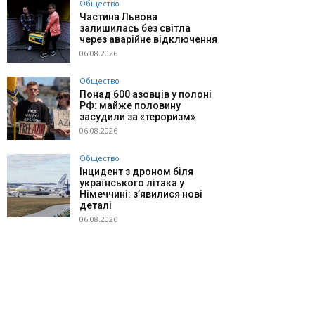
Общество
Частина Львова
залишилась без світла
через аварійне відключення
06.08.2026
Общество
Понад 600 азовців у полоні
РФ: майже половину
засудили за «тероризм»
06.08.2026
Общество
Інцидент з дроном біля
українського літака у
Німеччині: з’явилися нові
деталі
06.08.2026