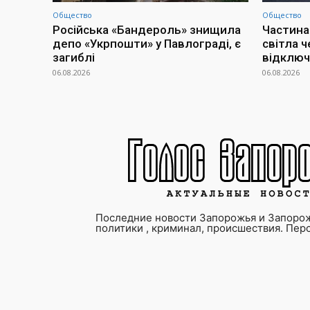
Общество
Общество
Російська «Бандероль» знищила
Частина
депо «Укрпошти» у Павлограді, є
світла ч
загиблі
відклю
06.08.2026
06.08.2026
Последние новости Запорожья и Запорож
политики , криминал, происшествия. Пер