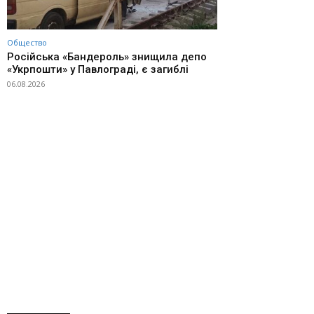
Общество
Російська «Бандероль» знищила депо
«Укрпошти» у Павлограді, є загиблі
06.08.2026