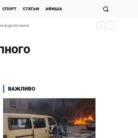
СПОРТ
СТАТЬИ
АФИША
 відключення
удили за «тероризм»
пного
ВАЖЛИВО