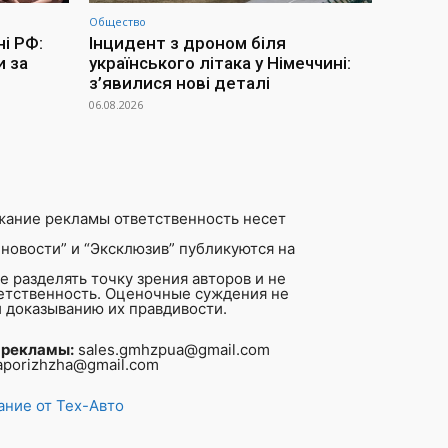
Общество
ні РФ:
Інцидент з дроном біля
и за
українського літака у Німеччині:
з’явилися нові деталі
06.08.2026
жание рекламы ответственность несет
новости” и “Эксклюзив” публикуются на
 разделять точку зрения авторов и не
ветственность. Оценочные суждения не
 доказыванию их правдивости.
 рекламы:
sales.gmhzpua@gmail.com
aporizhzha@gmail.com
ние от Тех-Авто