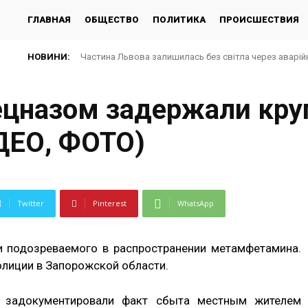
ГЛАВНАЯ
ОБЩЕСТВО
ПОЛИТИКА
ПРОИСШЕСТВИЯ
НОВИНИ:
Частина Львова залишилась без світла через аварійне
Понад 600 азовців у полоні РФ: майже половину зас
ецназом задержали кру
ДЕО, ФОТО)
Twitter
Pinterest
WhatsApp
и подозреваемого в распространении метамфетамина.
лиции в Запорожской области.
ли задокументировали факт сбыта местным жителем