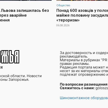
Общество
 Львова залишилась без
Понад 600 азовців у поло
ерез аварійне
майже половину засудил
чення
«тероризм»
06.08.2026
За достоверность и содер
рекламодатель.
Материалы в рубриках “PR 
правах рекламы.
Редакция портала может не
несет за их материалы от
подлежат опровержению и
ской области. Новости
соны Запорожья.
По вопросам размещения
Свяжитесь с нами:
golosz
Шиномонтажное оборудова