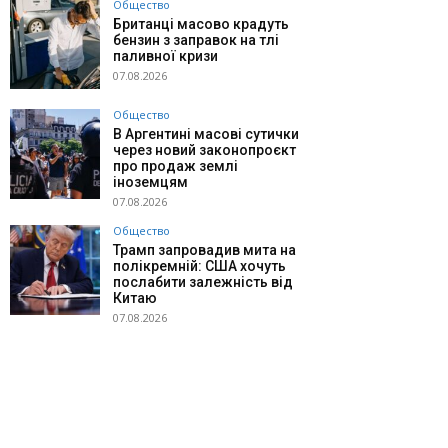
Общество
Британці масово крадуть
бензин з заправок на тлі
паливної кризи
07.08.2026
Общество
В Аргентині масові сутички
через новий законопроєкт
про продаж землі
іноземцям
07.08.2026
Общество
Трамп запровадив мита на
полікремній: США хочуть
послабити залежність від
Китаю
07.08.2026