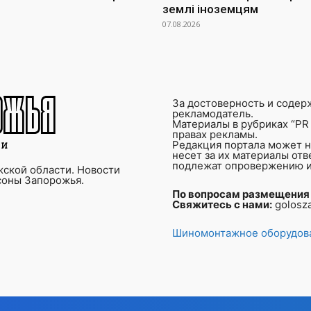
землі іноземцям
07.08.2026
За достоверность и содер
рекламодатель.
Материалы в рубриках “PR 
правах рекламы.
Редакция портала может не
несет за их материалы от
подлежат опровержению и
ской области. Новости
соны Запорожья.
По вопросам размещения
Свяжитесь с нами:
golosz
Шиномонтажное оборудова