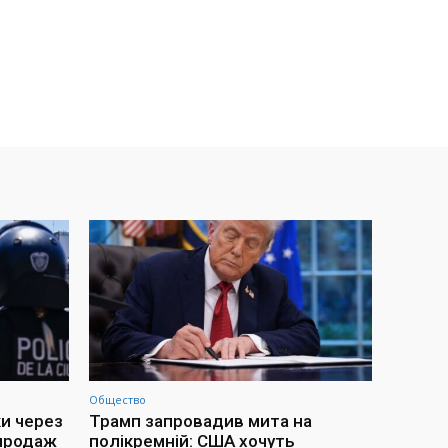
Общество
ки через
Трамп запровадив мита на
 продаж
полікремній: США хочуть