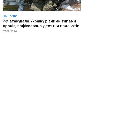
Общество
РФ атакувала Україну різними типами
дронів, зафіксовано десятки прильотів
07.08.2026