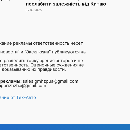
послабити залежність від Китаю
07.08.2026
жание рекламы ответственность несет
новости” и “Эксклюзив” публикуются на
 разделять точку зрения авторов и не
ветственность. Оценочные суждения не
 доказыванию их правдивости.
 рекламы:
sales.gmhzpua@gmail.com
aporizhzha@gmail.com
ние от Тех-Авто