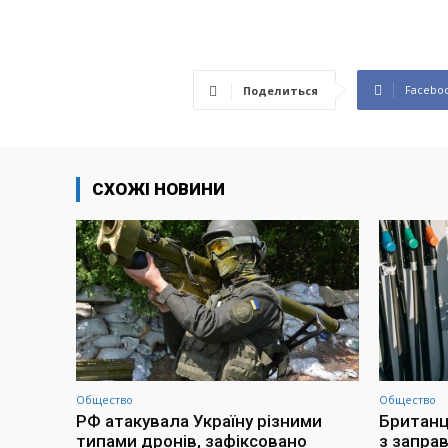
Facebo
Поделиться
СХОЖІ НОВИНИ
Общество
Общество
РФ атакувала Україну різними
Британц
типами дронів, зафіксовано
з заправ