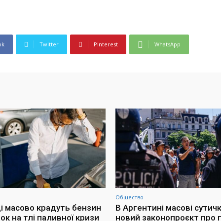
ok
Twitter
Pinterest
WhatsApp
Общество
і масово крадуть бензин
В Аргентині масові сутич
ок на тлі паливної кризи
новий законопроєкт про