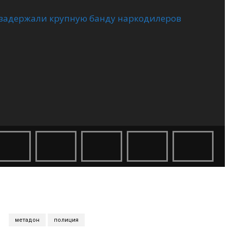
S
метадон
полиция