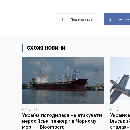
Facebo
Поделиться
СХОЖІ НОВИНИ
Общество
Общество
Україна погодилася не атакувати
Українс
неросійські танкери в Чорному
Ільськи
морі, — Bloomberg
спалахн