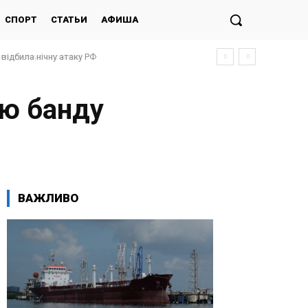
СПОРТ
СТАТЬИ
АФИША
відбила нічну атаку РФ
ю банду
ВАЖЛИВО