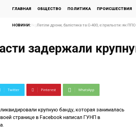
ГЛАВНАЯ
ОБЩЕСТВО
ПОЛИТИКА
ПРОИСШЕСТВИЯ
НОВИНИ:
Летіли дрони, балістика та С-400, є прильоти: як ППО 
асти задержали крупну
Twitter
Pinterest
WhatsApp
 ликвидировали крупную банду, которая занималась
воей странице в Facebook написал ГУНП в
а.