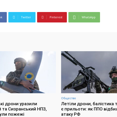
ok
Twitter
Pinterest
WhatsApp
Общество
ькі дрони уразили
Летіли дрони, балістика т
й та Сизранський НПЗ,
є прильоти: як ППО відби
ули пожежі
атаку РФ