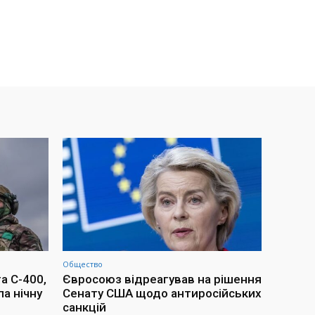
Общество
а С-400,
Євросоюз відреагував на рішення
ла нічну
Сенату США щодо антиросійських
санкцій