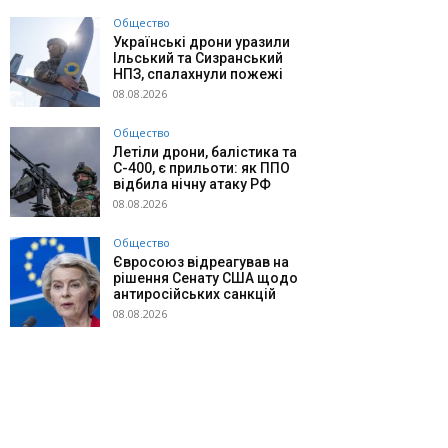
Общество
Українські дрони уразили
Ільський та Сизранський
НПЗ, спалахнули пожежі
08.08.2026
Общество
Летіли дрони, балістика та
С-400, є прильоти: як ППО
відбила нічну атаку РФ
08.08.2026
Общество
Євросоюз відреагував на
рішення Сенату США щодо
антиросійських санкцій
08.08.2026