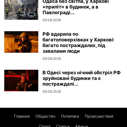
Одеса без світла, у Харкові
«приліт» в будинок, а в
Павлограді...
09.08.2026
РФ вдарила по
багатоповерхівках у Харкові:
багато постраждалих, під
завалами люди
09.08.2026
В Одесі через нічний обстріл РФ
зруйновані будинки та є
постраждалі...
09.08.2026
Главная
Общество
Политика
Происшествия
Спорт
Статьи
Афиша