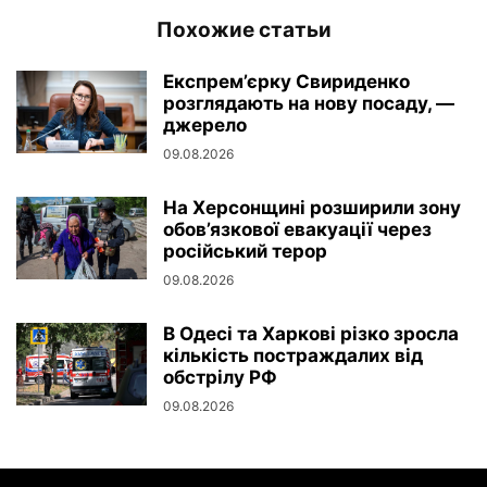
Похожие статьи
Експрем’єрку Свириденко
розглядають на нову посаду, —
джерело
09.08.2026
На Херсонщині розширили зону
обов’язкової евакуації через
російський терор
09.08.2026
В Одесі та Харкові різко зросла
кількість постраждалих від
обстрілу РФ
09.08.2026