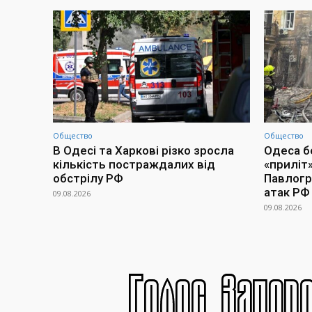
Общество
Общество
В Одесі та Харкові різко зросла
Одеса бе
кількість постраждалих від
«приліт»
обстрілу РФ
Павлогра
атак РФ
09.08.2026
09.08.2026