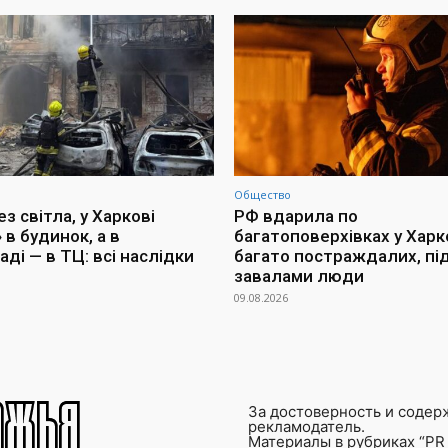
Общество
з світла, у Харкові
РФ вдарила по
 в будинок, а в
багатоповерхівках у Харко
ді — в ТЦ: всі наслідки
багато постраждалих, пі
завалами люди
09.08.2026
За достоверность и содер
рекламодатель.
Материалы в рубриках “PR 