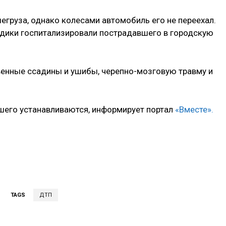
груза, однако колесами автомобиль его не переехал.
дики госпитализировали пострадавшего в городскую
енные ссадины и ушибы, черепно-мозговую травму и
шего устанавливаются, информирует портал
«Вместе».
TAGS
ДТП