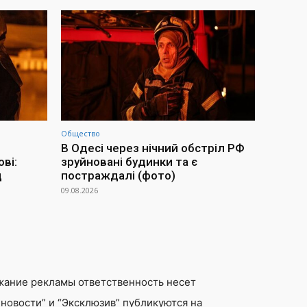
Общество
В Одесі через нічний обстріл РФ
ві:
зруйновані будинки та є
д
постраждалі (фото)
09.08.2026
жание рекламы ответственность несет
новости” и “Эксклюзив” публикуются на