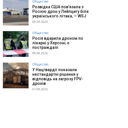
Общество
Розвідка США пов’язала з
Росією дрон у Лейпцигу біля
українського літака, — WSJ
08.08.2026
Общество
Росія вдарила дроном по
лікарні у Херсоні, є
постраждалі
08.08.2026
Общество
У Нацгвардії показали
нестандартні рішення у
відповідь на загрозу FPV-
дронів
07.08.2026