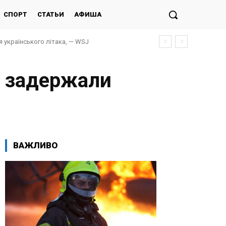
СПОРТ
СТАТЬИ
АФИША
я українського літака, — WSJ
траждалі
и задержали
ВАЖЛИВО