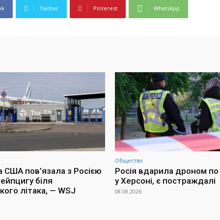
ok
Twitter
Pinterest
WhatsApp
Общество
а США пов’язала з Росією
Росія вдарила дроном по 
Лейпцигу біля
у Херсоні, є постраждалі
кого літака, — WSJ
08.08.2026