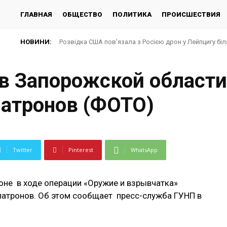
ГЛАВНАЯ
ОБЩЕСТВО
ПОЛИТИКА
ПРОИСШЕСТВИЯ
НОВИНИ:
Розвідка США пов’язала з Росією дрон у Лейпцигу біл
Росія вдарила дроном по лікарні у Херсоні, є пос
в Запорожской област
патронов (ФОТО)
Twitter
Pinterest
WhatsApp
йоне в ходе операции «Оружие и взрывчатка»
атронов. Об этом сообщает пресс-служба ГУНП в