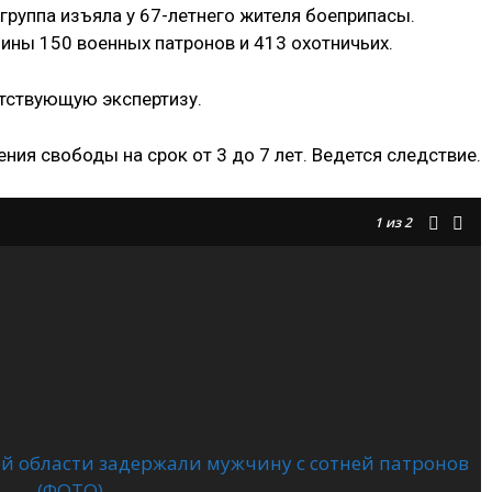
руппа изъяла у 67-летнего жителя боеприпасы.
ины 150 военных патронов и 413 охотничьих.
тствующую экспертизу.
ния свободы на срок от 3 до 7 лет. Ведется следствие.
1
из 2