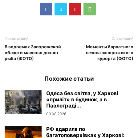
Предыдущий
Следующий
В водоемах Запорожской
Моменты бархатного
области массово дохнет
сезона запорожского
рыба (ФОТО)
курорта (ФОТО)
Похожие статьи
Одеса без світла, у Харкові
«приліт» в будинок, а в
Павлограді...
09.08.2026
РФ вдарила по
багатоповерхівках у Харкові: