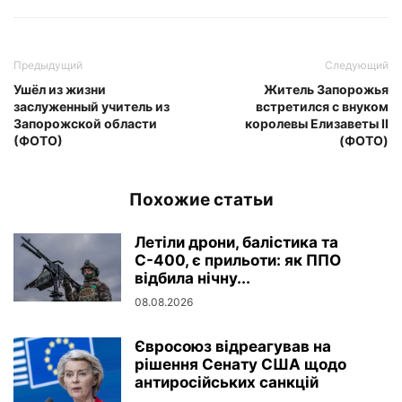
Предыдущий
Следующий
Ушёл из жизни
Житель Запорожья
заслуженный учитель из
встретился с внуком
Запорожской области
королевы Елизаветы II
(ФОТО)
(ФОТО)
Похожие статьи
Летіли дрони, балістика та
С-400, є прильоти: як ППО
відбила нічну...
08.08.2026
Євросоюз відреагував на
рішення Сенату США щодо
антиросійських санкцій