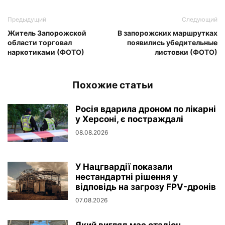
Предыдущий
Следующий
Житель Запорожской
В запорожских маршрутках
области торговал
появились убедительные
наркотиками (ФОТО)
листовки (ФОТО)
Похожие статьи
Росія вдарила дроном по лікарні
у Херсоні, є постраждалі
08.08.2026
У Нацгвардії показали
нестандартні рішення у
відповідь на загрозу FPV-дронів
07.08.2026