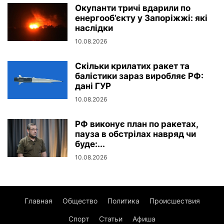
Окупанти тричі вдарили по
енергооб’єкту у Запоріжжі: які
наслідки
10.08.2026
Скільки крилатих ракет та
балістики зараз виробляє РФ:
дані ГУР
10.08.2026
РФ виконує план по ракетах,
пауза в обстрілах навряд чи
буде:...
10.08.2026
Главная
Общество
Политика
Происшествия
Спорт
Статьи
Афиша