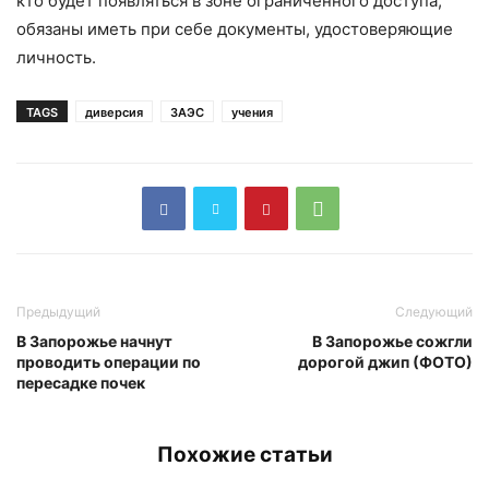
кто будет появляться в зоне ограниченного доступа,
обязаны иметь при себе документы, удостоверяющие
личность.
TAGS
диверсия
ЗАЭС
учения
Предыдущий
Следующий
В Запорожье начнут
В Запорожье сожгли
проводить операции по
дорогой джип (ФОТО)
пересадке почек
Похожие статьи