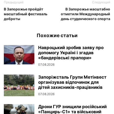
Предыдущий
Следующий
В Запорожье пройдёт
В Запорожье масштабно
масштабный фестиваль
отметили Международный
доброты
день студенческого спорта
Похожие статьи
Навроцький зробив заяву про
допомогу Україні і згадав
«бандерівські прапори»
07.08.2026
Запоріжсталь Групи Метінвест
організував відпочинок для
дітей захисників-працівників
07.08.2026
Дрони ГУР знищили російський
«Панцирь-С1» та військовий