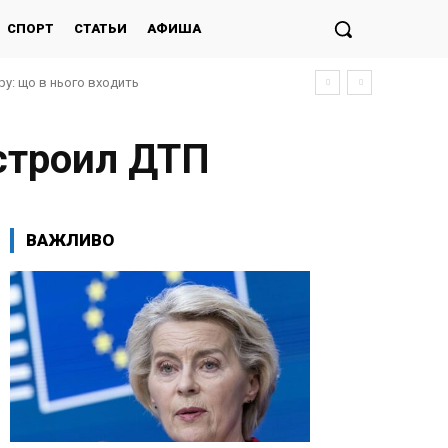
СПОРТ
СТАТЬИ
АФИША
 що в нього входить
цей момент
строил ДТП
ВАЖЛИВО