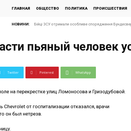
ГЛАВНАЯ
ОБЩЕСТВО
ПОЛИТИКА
ПРОИСШЕСТВИЯ
НОВИНИ:
Бійці ЗСУ отримали особливе спорядження Бундесверу:
Окупанти атакували Київ балістикою: що відомо на 
асти пьяный человек у
Twitter
Pinterest
WhatsApp
оле на перекрестке улиц Ломоносова и Гризодубовой.
ь Chevrolet от госпитализации отказался, врачи
то он был нетрезв.
ницу.