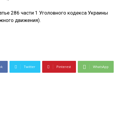
атье 286 части 1 Уголовного кодекса Украины
жного движения).
ok
Twitter
Pinterest
WhatsApp