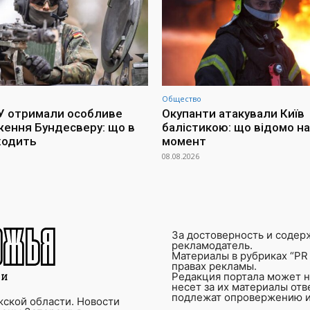
Общество
СУ отримали особливе
Окупанти атакували Київ
ення Бундесверу: що в
балістикою: що відомо на
ходить
момент
08.08.2026
За достоверность и содер
рекламодатель.
Материалы в рубриках “PR 
правах рекламы.
Редакция портала может не
несет за их материалы от
подлежат опровержению и
ской области. Новости