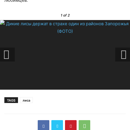
любимцев.
1
of 2
TAGS
лиса