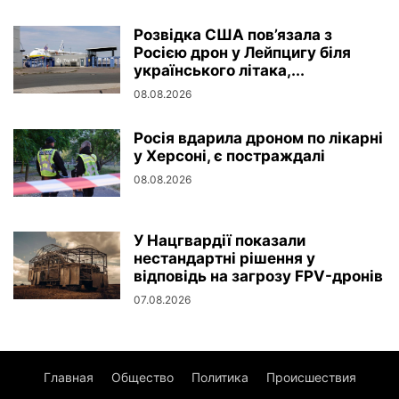
Розвідка США пов’язала з
Росією дрон у Лейпцигу біля
українського літака,...
08.08.2026
Росія вдарила дроном по лікарні
у Херсоні, є постраждалі
08.08.2026
У Нацгвардії показали
нестандартні рішення у
відповідь на загрозу FPV-дронів
07.08.2026
Главная
Общество
Политика
Происшествия