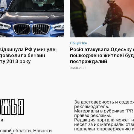
Общество
відкинула РФ у минуле:
Росія атакувала Одеську 
дозволила бензин
пошкоджено житлові буд
ту 2013 року
постраждалий
06.08.2026
За достоверность и содер
рекламодатель.
Материалы в рубриках “PR 
правах рекламы.
Редакция портала может не
несет за их материалы от
подлежат опровержению и
ской области. Новости