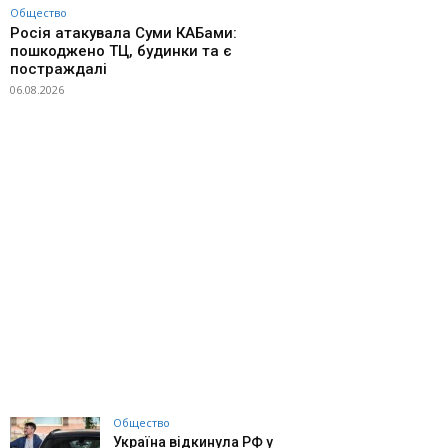
Общество
Росія атакувала Суми КАБами:
пошкоджено ТЦ, будинки та є
постраждалі
06.08.2026
Общество
Україна відкинула РФ у