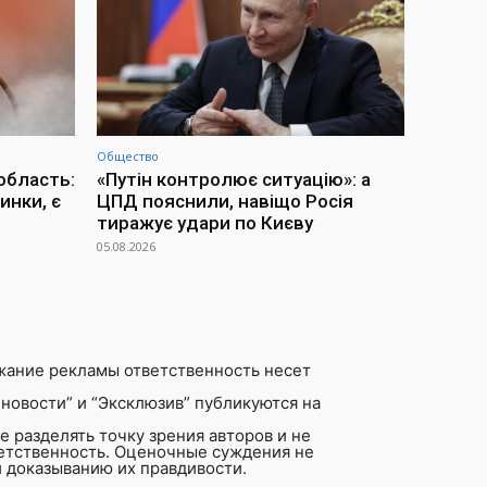
Общество
область:
«Путін контролює ситуацію»: а
инки, є
ЦПД пояснили, навіщо Росія
тиражує удари по Києву
05.08.2026
жание рекламы ответственность несет
новости” и “Эксклюзив” публикуются на
 разделять точку зрения авторов и не
ветственность. Оценочные суждения не
 доказыванию их правдивости.