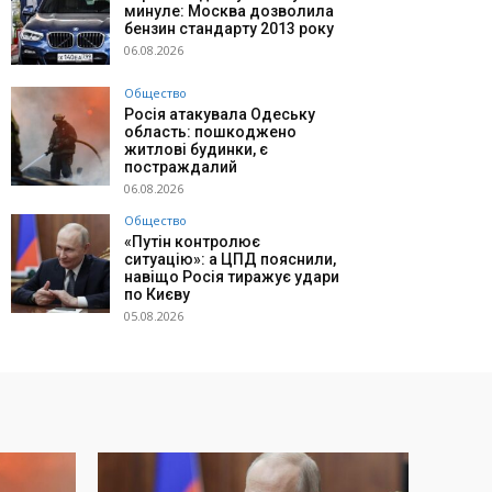
минуле: Москва дозволила
бензин стандарту 2013 року
06.08.2026
Общество
Росія атакувала Одеську
область: пошкоджено
житлові будинки, є
постраждалий
06.08.2026
Общество
«Путін контролює
ситуацію»: а ЦПД пояснили,
навіщо Росія тиражує удари
по Києву
05.08.2026