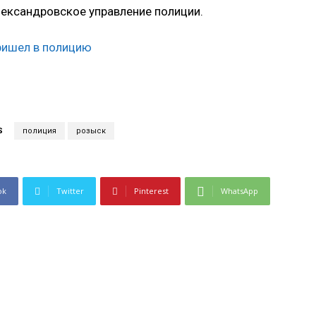
лександровское управление полиции.
S
полиция
розыск
ok
Twitter
Pinterest
WhatsApp