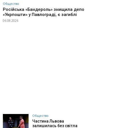
Общество
Російська «Бандероль» знищила депо
«Укрпошти» у Павлограді, є загиблі
06.08.2026
Общество
Частина Львова
залишилась без світла