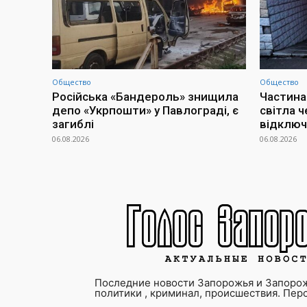
Общество
Общество
Російська «Бандероль» знищила
Частина
депо «Укрпошти» у Павлограді, є
світла ч
загиблі
відклю
06.08.2026
06.08.2026
Последние новости Запорожья и Запорож
политики , криминал, происшествия. Пер