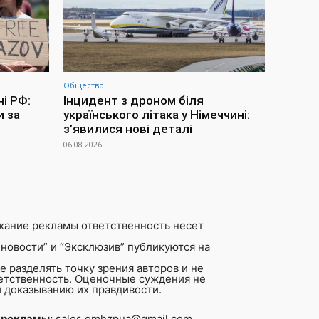
Общество
ні РФ:
Інцидент з дроном біля
и за
українського літака у Німеччині:
з’явилися нові деталі
06.08.2026
жание рекламы ответственность несет
новости” и “Эксклюзив” публикуются на
 разделять точку зрения авторов и не
ветственность. Оценочные суждения не
 доказыванию их правдивости.
 рекламы:
sales.gmhzpua@gmail.com