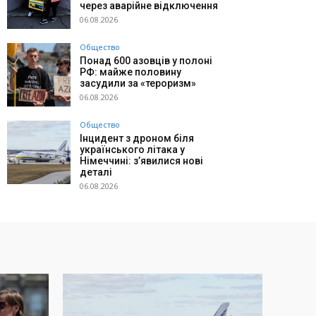
через аварійне відключення
06.08.2026
Общество
Понад 600 азовців у полоні
РФ: майже половину
засудили за «тероризм»
06.08.2026
Общество
Інцидент з дроном біля
українського літака у
Німеччині: з’явилися нові
деталі
06.08.2026