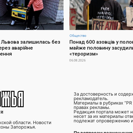
Общество
 Львова залишилась без
Понад 600 азовців у поло
ерез аварійне
майже половину засудил
чення
«тероризм»
06.08.2026
За достоверность и содер
рекламодатель.
Материалы в рубриках “PR 
правах рекламы.
Редакция портала может не
несет за их материалы от
подлежат опровержению и
ской области. Новости
соны Запорожья.
По вопросам размещения