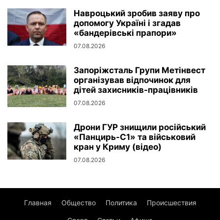
Навроцький зробив заяву про
допомогу Україні і згадав
«бандерівські прапори»
07.08.2026
Запоріжсталь Групи Метінвест
організував відпочинок для
дітей захисників-працівників
07.08.2026
Дрони ГУР знищили російський
«Панцирь-С1» та військовий
кран у Криму (відео)
07.08.2026
Главная
Общество
Политика
Происшествия