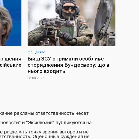
Общество
 рішення
Бійці ЗСУ отримали особливе
сійських
спорядження Бундесверу: що в
нього входить
08.08.2026
жание рекламы ответственность несет
новости” и “Эксклюзив” публикуются на
 разделять точку зрения авторов и не
ветственность. Оценочные суждения не