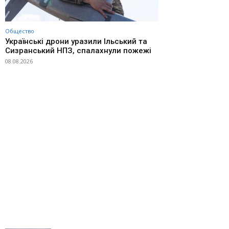
Общество
Українські дрони уразили Ільський та
Сизранський НПЗ, спалахнули пожежі
08.08.2026