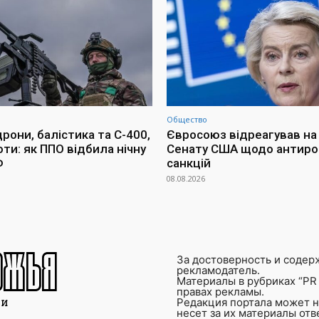
Общество
рони, балістика та С-400,
Євросоюз відреагував на
ти: як ППО відбила нічну
Сенату США щодо антиро
Ф
санкцій
08.08.2026
За достоверность и содер
рекламодатель.
Материалы в рубриках “PR 
правах рекламы.
Редакция портала может не
несет за их материалы от