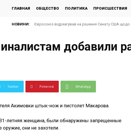
ГЛАВНАЯ
ОБЩЕСТВО
ПОЛИТИКА
ПРОИСШЕСТВИЯ
НОВИНИ:
Євросоюз відреагував на рішення Сенату США щодо 
иналистам добавили р
Twitter
Pinterest
WhatsApp
теля Акимовки штык-нож и пистолет Макарова.
и 31-летняя женщина, были обнаружены запрещенные
 оружие, они не захотели.