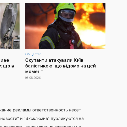
Общество
ливе
Окупанти атакували Київ
: що в
балістикою: що відомо на цей
момент
08.08.2026
жание рекламы ответственность несет
новости” и “Эксклюзив” публикуются на
 разделять точку зрения авторов и не