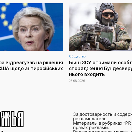
Общество
з відреагував на рішення
Бійці ЗСУ отримали особ
США щодо антиросійських
спорядження Бундесверу
нього входить
08.08.2026
За достоверность и содер
рекламодатель.
Материалы в рубриках “PR 
правах рекламы.
Редакция портала может не