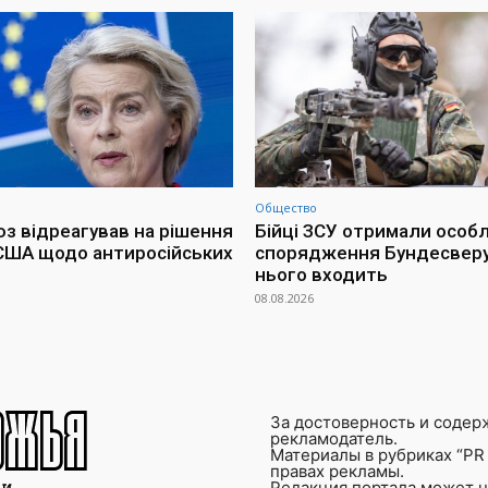
Общество
з відреагував на рішення
Бійці ЗСУ отримали особ
США щодо антиросійських
спорядження Бундесверу
нього входить
08.08.2026
За достоверность и содер
рекламодатель.
Материалы в рубриках “PR 
правах рекламы.
Редакция портала может не