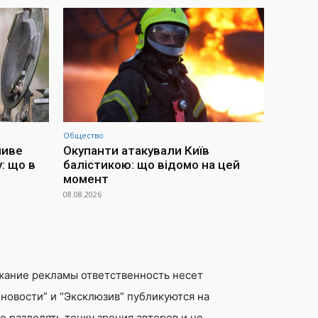
Общество
ливе
Окупанти атакували Київ
: що в
балістикою: що відомо на цей
момент
08.08.2026
жание рекламы ответственность несет
новости” и “Эксклюзив” публикуются на
 разделять точку зрения авторов и не