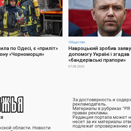
Общество
ла по Одесі, є «приліт»
Навроцький зробив заяву
іону «Чорноморця»
допомогу Україні і згадав
«бандерівські прапори»
07.08.2026
За достоверность и содер
рекламодатель.
Материалы в рубриках “PR 
правах рекламы.
Редакция портала может не
несет за их материалы от
подлежат опровержению и
ской области. Новости