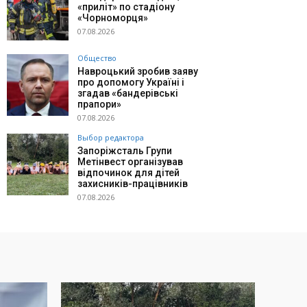
«приліт» по стадіону
«Чорноморця»
07.08.2026
Общество
Навроцький зробив заяву
про допомогу Україні і
згадав «бандерівські
прапори»
07.08.2026
Выбор редактора
Запоріжсталь Групи
Метінвест організував
відпочинок для дітей
захисників-працівників
07.08.2026