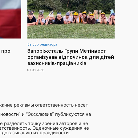
Выбор редактора
 про
Запоріжсталь Групи Метінвест
організував відпочинок для дітей
захисників-працівників
07.08.2026
жание рекламы ответственность несет
новости” и “Эксклюзив” публикуются на
 разделять точку зрения авторов и не
ветственность. Оценочные суждения не
 доказыванию их правдивости.