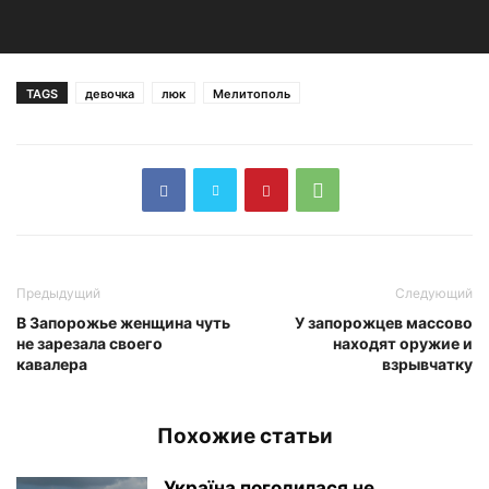
TAGS
девочка
люк
Мелитополь
Предыдущий
Следующий
В Запорожье женщина чуть
У запорожцев массово
не зарезала своего
находят оружие и
кавалера
взрывчатку
Похожие статьи
Україна погодилася не