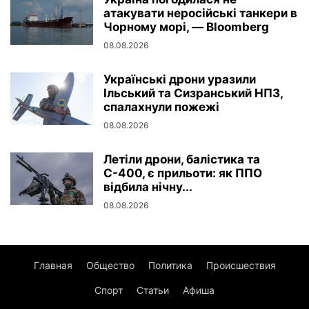
атакувати неросійські танкери в
Чорному морі, — Bloomberg
08.08.2026
Українські дрони уразили
Ільський та Сизранський НПЗ,
спалахнули пожежі
08.08.2026
Летіли дрони, балістика та
С-400, є прильоти: як ППО
відбила нічну...
08.08.2026
Главная
Общество
Политика
Происшествия
Спорт
Статьи
Афиша