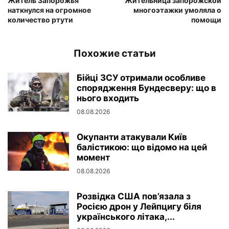
Житель Запорожья
Жительница запорожской
наткнулся на огромное
многоэтажки умоляла о
количество ртути
помощи
Похожие статьи
Бійці ЗСУ отримали особливе
спорядження Бундесверу: що в
нього входить
08.08.2026
Окупанти атакували Київ
балістикою: що відомо на цей
момент
08.08.2026
Розвідка США пов’язала з
Росією дрон у Лейпцигу біля
українського літака,...