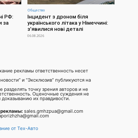
Общество
ні РФ:
Інцидент з дроном біля
и за
українського літака у Німеччині:
з’явилися нові деталі
06.08.2026
жание рекламы ответственность несет
новости” и “Эксклюзив” публикуются на
 разделять точку зрения авторов и не
ветственность. Оценочные суждения не
 доказыванию их правдивости.
 рекламы:
sales.gmhzpua@gmail.com
aporizhzha@gmail.com
ние от Тех-Авто