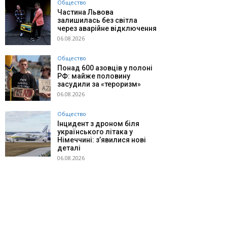
Общество
Частина Львова
залишилась без світла
через аварійне відключення
06.08.2026
Общество
Понад 600 азовців у полоні
РФ: майже половину
засудили за «тероризм»
06.08.2026
Общество
Інцидент з дроном біля
українського літака у
Німеччині: з’явилися нові
деталі
06.08.2026