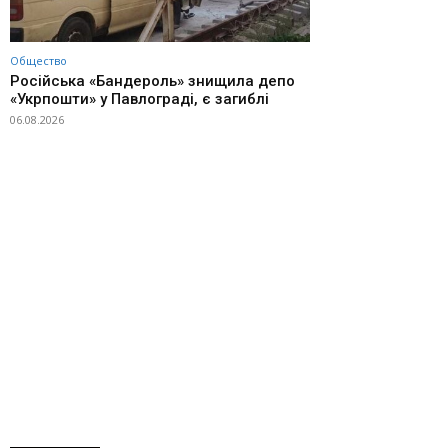
Общество
Російська «Бандероль» знищила депо
«Укрпошти» у Павлограді, є загиблі
06.08.2026