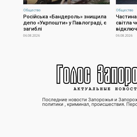
Общество
Общество
Російська «Бандероль» знищила
Частина
депо «Укрпошти» у Павлограді, є
світла ч
загиблі
відклю
06.08.2026
06.08.2026
Последние новости Запорожья и Запорож
политики , криминал, происшествия. Пер