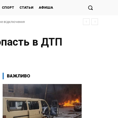
СПОРТ
СТАТЬИ
АФИША
не відключення
асудили за «тероризм»
опасть в ДТП
ВАЖЛИВО