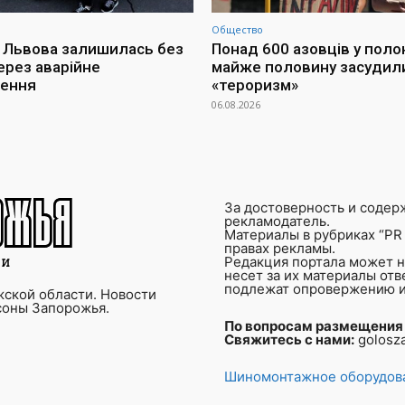
Общество
 Львова залишилась без
Понад 600 азовців у поло
ерез аварійне
майже половину засудил
чення
«тероризм»
06.08.2026
За достоверность и содер
рекламодатель.
Материалы в рубриках “PR 
правах рекламы.
Редакция портала может не
несет за их материалы от
подлежат опровержению и
ской области. Новости
соны Запорожья.
По вопросам размещения
Свяжитесь с нами:
golosz
Шиномонтажное оборудова