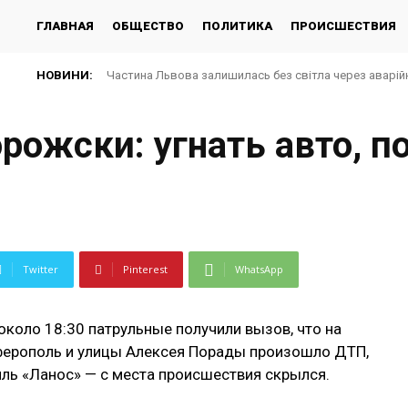
ГЛАВНАЯ
ОБЩЕСТВО
ПОЛИТИКА
ПРОИСШЕСТВИЯ
НОВИНИ:
Частина Львова залишилась без світла через аварій
Понад 600 азовців у полоні РФ: майже половину з
рожски: угнать авто, п
Twitter
Pinterest
WhatsApp
около 18:30 патрульные получили вызов, что на
ферополь и улицы Алексея Порады произошло ДТП,
иль «Ланос» — с места происшествия скрылся.