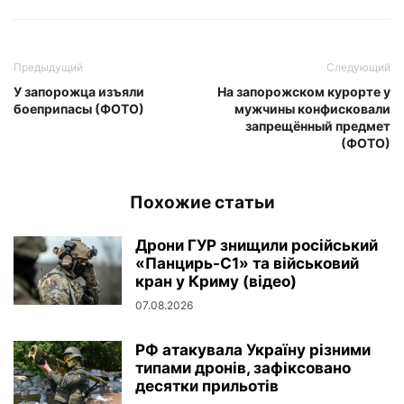
Предыдущий
Следующий
У запорожца изъяли
На запорожском курорте у
боеприпасы (ФОТО)
мужчины конфисковали
запрещённый предмет
(ФОТО)
Похожие статьи
Дрони ГУР знищили російський
«Панцирь-С1» та військовий
кран у Криму (відео)
07.08.2026
РФ атакувала Україну різними
типами дронів, зафіксовано
десятки прильотів