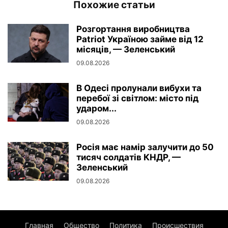
Похожие статьи
Розгортання виробництва
Patriot Україною займе від 12
місяців, — Зеленський
09.08.2026
В Одесі пролунали вибухи та
перебої зі світлом: місто під
ударом...
09.08.2026
Росія має намір залучити до 50
тисяч солдатів КНДР, —
Зеленський
09.08.2026
Главная
Общество
Политика
Происшествия