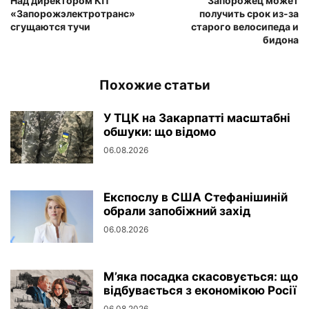
Над директором КП
Запорожец может
«Запорожэлектротранс»
получить срок из-за
сгущаются тучи
старого велосипеда и
бидона
Похожие статьи
У ТЦК на Закарпатті масштабні
обшуки: що відомо
06.08.2026
Експослу в США Стефанішиній
обрали запобіжний захід
06.08.2026
М’яка посадка скасовується: що
відбувається з економікою Росії
06.08.2026