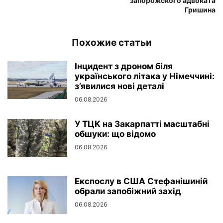
запорожского адвоката
Гришина
Похожие статьи
Інцидент з дроном біля
українського літака у Німеччині:
з’явилися нові деталі
06.08.2026
У ТЦК на Закарпатті масштабні
обшуки: що відомо
06.08.2026
Експослу в США Стефанішиній
обрали запобіжний захід
06.08.2026