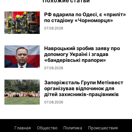
Похожие статьи
РФ вдарила по Одесі, є «приліт»
по стадіону «Чорноморця»
07.08.2026
Навроцький зробив заяву про
допомогу Україні і згадав
«бандерівські прапори»
07.08.2026
Запоріжсталь Групи Метінвест
організував відпочинок для
дітей захисників-працівників
07.08.2026
Главная
Общество
Политика
Происшествия