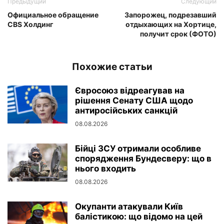
Предыдущий
Следующий
Официальное обращение
Запорожец, подрезавший
CBS Холдинг
отдыхающих на Хортице,
получит срок (ФОТО)
Похожие статьи
Євросоюз відреагував на
рішення Сенату США щодо
антиросійських санкцій
08.08.2026
Бійці ЗСУ отримали особливе
спорядження Бундесверу: що в
нього входить
08.08.2026
Окупанти атакували Київ
балістикою: що відомо на цей