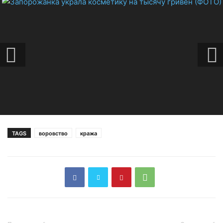
TAGS
воровство
кража